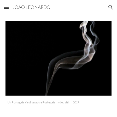
JOÃO LEONARDO
Skip to main content
Skip to navigation
Un Portugais c'est un autre Portugais
[video still] | 2017